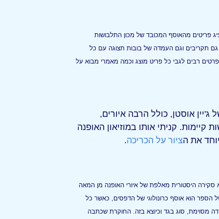
יג פריטים מהאוסף המכובד של מכון התלבושות
 – גם תקריבים וגם העמדה של בובות תצוגה עם כל
רטים רבים לגבי כל פריט מוצג וכמה מאמרי מבוא על
'יין אוסטן, כולל הרבה איורים,
ת קיימות. קניתי אותו במוזיאון האופנה
וחד את ה
ציור על הכריכה
.
 שנות סגנון" הוא סקירה היסטורית מאלפת של איורי האופנה מן המאה
חילת המאה ה-20. רובו של הספר הוא אוסף כרונולוגי של הדפסים, כאשר כל
ה מסוימת, סוג בגד וכיוצא בזה. החוקרת שכתבה