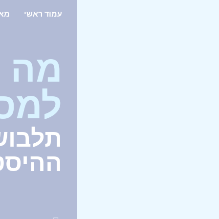
עמוד ראשי
מאג
מה 
למסע
תלבוש
ההיסט