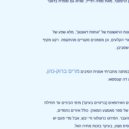
ן הרומנטי, מאת מאיה רודייל, שהיא גם סופרת בז'אנר
נות הראשונות של "אחוזת דאונטון", מלא שפע של
רי הקלעים, וכן מסמכים מקוריים מהתקופה. רקע מקיף
שסביבן.
מרים ברוק-כהן,
 במתנה מחברתי אמנית הסיבים
 דה קונססאו.
האירופאים (בריטיים בעיקר) מימי הביניים עד תחילת
של ספר מאמצע המאה). כולל איורים נחמדים,
עבר. הפירוט כרונולוגי ודי יבש, אבל מדי פעם יש
 מצוין, בעיקר בזכות מחירו הזול.