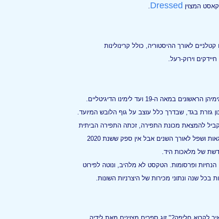
Dressed
קאסט המצוין
.
טלניים לאורך ההיסטוריה, כולל קרינולינות
ידקים וירוק-רעל.
ההיסטוריה של גזרות התפירה החל מימיהן הראשונים במאה ה-19 ועד לימינו הדיגיטליים.
ן גזרת בגד, שבדרך כלל עוצב על גוף הלובש המיועד.
מקביל להמצאת מכונת התפירה, זכתה התפירה הביתית
לפופולריות עצומה. היא אמנם ידעה גאות ושפל לאורך השנים אבל אין ספק ששנת 2020
שת של מלאכות היד.
הנחיות ופרסומות. הטקסט לא מלהיב, ונוטה לפירוט
ת בכל שנה ונתוני מכירות של היצרניות השונות.
יך לקרוא חליפה?" זוג ספרים מצוינים מאת לידיה