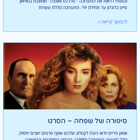
ונסעתי לראות את התערוכה " סרג'נט ואופנה" שמוצגת במוזיאון
טייט בלונדון עד תחילת יולי. התערוכה כוללת עשרות
להמשך קריאה »
סיפורה של שפחה – הסרט
אמזון פריים וידאו העלו לקטלוג שלהם אוסף סרטים ישנים יחסית,
כולל "מעשה השפחה" (1990), הגרסה המוסרטת הראשונה