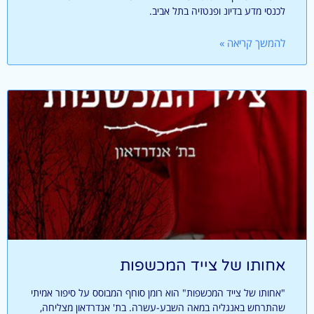
לכנסי מדע בדיונ ופנטזיה בתל אביב.
להמשך קריאה »
אחותו של צייד המכשפות
"אחותו של צייד המכשפות" הוא רומן סוחף המבוסס על סיפור אמיתי
שהתרחש באנגליה במאה השבע-עשרה. בת' אנדרדאון מצליחה,