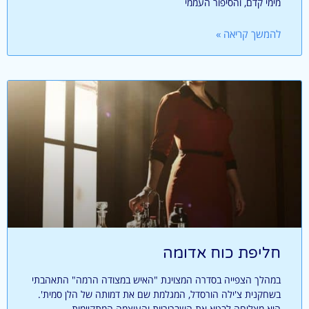
מימי קדם, והסיפור העממי
להמשך קריאה »
חליפת כוח אדומה
במהלך הצפייה בסדרה המצוינת "האיש במצודה הרמה" התאהבתי
בשחקנית צ'ילה הורסדל, המגלמת שם את דמותה של הלן סמית'.
היא מצליחה לבטא את השבריריות והעוצמה המתקיימות