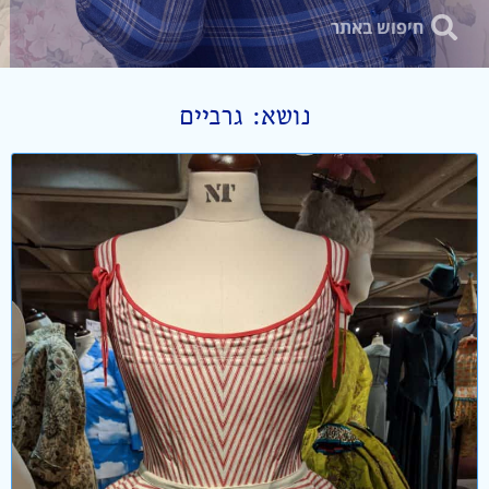
נושא: גרביים