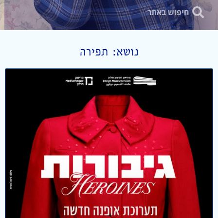
נושא: תפירה