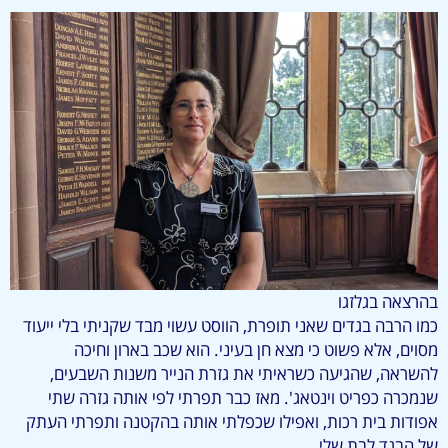
בהרצאה בגלזגו
כמו הרבה בגדים שאני תופרת, הווסט עשוי מבד שקניתי בלי ייעוד
מסוים, אלא פשוט כי מצא חן בעיני. הוא שכב בארון וחיכה
להשראה, שהגיעה כשראיתי את גזרת הנייר משנות השבעים,
שנמכרה כפריט וינטאג'. מאז כבר תפרתי לפי אותה גזרה שתי
אפודות בית רכות, ואפילו שכפלתי אותה בהקטנה ותפרתי העתק
של הבגד לבת שלי.