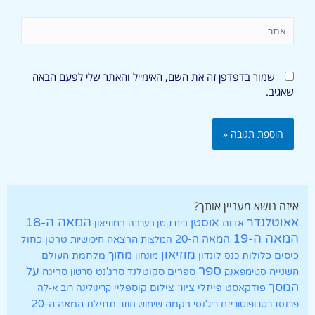
שמור בדפדפן זה את השם, האימייל והאתר שלי לפעם הבאה
שאגיב.
איזה נושא מעניין אותך?
אאוטלנדר
המאה ה-18
אוסטן
אדום
בית קטן בערבה
במוזיאון
המאה ה-19
המאה ה-20
הרצאה
טרטן
כחול
המלצות
חיפושיות
מוזיאון
מחוך
כיסים
כלולות
לונדון
מלחמת העולם
כנס
מונחון
ספר
על
השנייה
ספרים
סקוטלנד
סרג'נט
סריגה
סטימפאנק
סרטון
המסך
ציור
פודקאסט
פייזלי
צילום
קוספליי
קרינולינה
רוב א-לה
רקמה
תחילת המאה ה-20
פרנסז
רטרופוטוריזם
ריג'נסי
שימוש חוזר