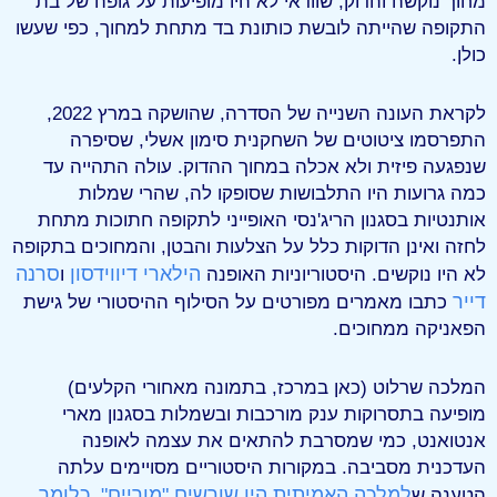
מחוך נוקשה והדוק, שוודאי לא היו מופיעות על גופה של בת
התקופה שהייתה לובשת כותונת בד מתחת למחוך, כפי שעשו
כולן.
לקראת העונה השנייה של הסדרה, שהושקה במרץ 2022,
התפרסמו ציטוטים של השחקנית סימון אשלי, שסיפרה
שנפגעה פיזית ולא אכלה במחוך ההדוק. עולה התהייה עד
כמה גרועות היו התלבושות שסופקו לה, שהרי שמלות
אותנטיות בסגנון הריג'נסי האופייני לתקופה חתוכות מתחת
לחזה ואינן הדוקות כלל על הצלעות והבטן, והמחוכים בתקופה
הילארי דיווידסון
סרנה
לא היו נוקשים. היסטוריוניות האופנה
ו
דייר
כתבו מאמרים מפורטים על הסילוף ההיסטורי של גישת
הפאניקה ממחוכים.
המלכה שרלוט (כאן במרכז, בתמונה מאחורי הקלעים)
מופיעה בתסרוקות ענק מורכבות ובשמלות בסגנון מארי
אנטואנט, כמי שמסרבת להתאים את עצמה לאופנה
העדכנית מסביבה. במקורות היסטוריים מסויימים עלתה
למלכה האמיתית היו שורשים "מוריים", כלומר
הטענה ש