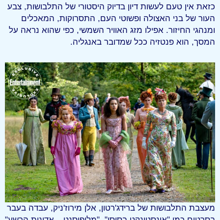
כזאת אין טעם לעשות דיון בדיוק היסטורי של התלבושות, צבע
העור של בני האצולה ופשוטי העם, התסרוקות, המאכלים
ומנהגי החיזור. אפילו מזג האוויר השמשי, כפי שהוא נראה על
המסך, הוא פנטזיה ככל שמדובר באנגליה.
מעצבת התלבושות של ברידג'רטון, אלן מירוז'ניק, עבדה בעבר
בסרטים כמו "אינסטינקט בסיסי", "מליפיסנט – אדונית הרשע"