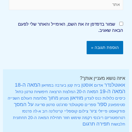
שמור בדפדפן זה את השם, האימייל והאתר שלי לפעם
הבאה שאגיב.
איזה נושא מעניין אותך?
אאוטלנדר
המאה ה-18
אוסטן
אדום
בית קטן בערבה
במוזיאון
המאה ה-19
המאה ה-20
הרצאה
טרטן
כחול
המלצות
חיפושיות
מוזיאון
מחוך
כיסים
לונדון
מלחמת העולם השנייה
כלולות
כנס
מונחון
ספר
על המסך
ספרים
סקוטלנד
סרג'נט
סטימפאנק
סרטון
סריגה
ציור
פודקאסט
פייזלי
צילום
קוספליי
קרינולינה
רוב א-לה פרנסז
רקמה
תחילת המאה ה-20
רטרופוטוריזם
ריג'נסי
שימוש חוזר
תחתונית
תפירה
תרגום
תלבושות