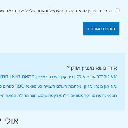
שמור בדפדפן זה את השם, האימייל והאתר שלי לפעם הבאה שאג
איזה נושא מעניין אותך?
אאוטלנדר
המאה ה-18
המאה
אוסטן
אדום
בית קטן בערבה
במוזיאון
מוזיאון
ספר
מחוך
ספרים
ס
מונחון
מלחמת העולם השנייה
סטימפאנק
רקמה
תחילת המאה ה-20
רוב א-לה פרנסז
רטרופוטוריזם
ריג'נסי
שימוש חוזר
אולי י