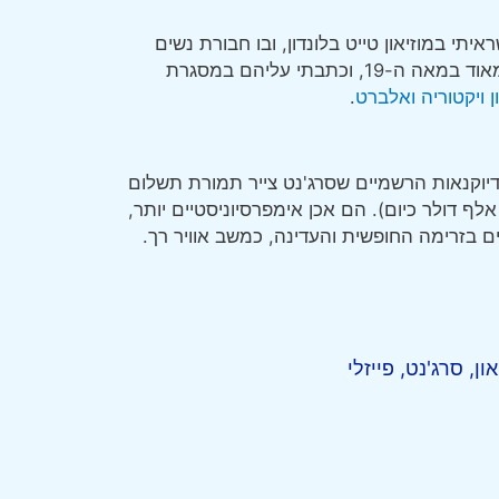
ראיתי במוזיאון טייט בלונדון, ובו חבורת נשים
בצעיפי קשמיר עם עיטורי פייזלי. הצעיפים האלה היו פופולריים מאוד במאה ה-19, וכתבתי עליהם במסגרת
ן ויקטוריה ואלברט
.
הדיוקנאות הרשמיים שסרג'נט צייר תמורת תשלום
ף דולר כיום). הם אכן אימפרסיוניסטיים יותר,
ם בזרימה החופשית והעדינה, כמשב אוויר רך.
און
,
סרג'נט
,
פייזלי