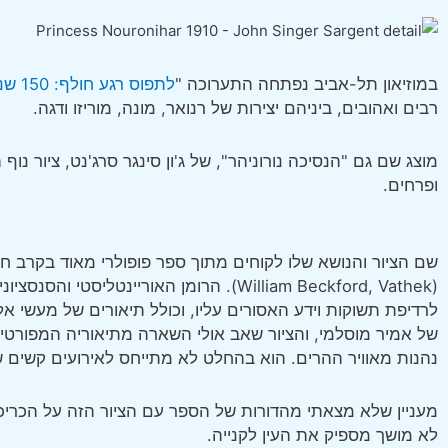
במוזיאון תל-אביב נפתחה התערוכה "
לתפוס רגע חולף: 150 שנה לאימפרסיוניזם
רבים ואהובים, ביניהם יצירות של רנואר, מונה, מוריזו ודגה.
מוצג שם גם "הנסיכה נורוניהר", של ג'ון סינגר סרג'נט, ציור נוף 
ופרחים.
שם הציור והנושא שלו לקוחים מתוך ספר פופולרי מאוד בקרב חו
(William Beckford, Vathek). הרומן האוריינט
לרדיפת תשוקות וידע האסורים עליו, וכולל תיאורים של מעשי אל
של אמיר מוסלמי, והציור שאב אולי השארה מתיאוריה המפורטי
נהנות מאוויר ההרים. הוא בהחלט לא מתייחס לאירועים קשים 
מעניין שלא מצאתי מהדורות של הספר עם הציור הזה על הכרי
לא מושך מספיק את העין לקנייה.