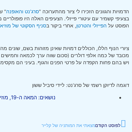
הדמויות והגוונים הזכירו לי ציור מהתערוכה "
סרג'נט והאופנה
" ש
הפוסט על
הפייזלי והטרטן
, אחרי ביקור ב
סניף הסקוטי של מוזיאו
ציורי הנוף הללו, הכוללים דמויות שאינן מזוהות בשם, שונים מ
מכובד של כמה אלפי דולרים (סכום שווה ערך לכמאה וחמישים אל
ויש בהם פחות הקפדה על פרטי הפנים והגוף. בעיני הם מקסימי
דוגמה לדיוקן רשמי של סרג'נט: ליידי סיביל ששון
נושאים:
המאה ה-19
,
מוזי
לפוסט הקודם
מצאתי את המותניה של קלייר