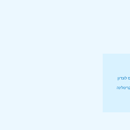
לונדון
ס
רינולינה