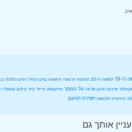
יב.
 ה-19
המאה ה-20
הרצאה
כיסים
המלצות
חיפושיות
טרטן
כחול
כלולות
כנ
על המסך
ציור
קוטלנד
פודקאסט
קוספליי
סרג'נט
סרטון
סריגה
פייזלי
צילום
ק
תרגום
תפירה
תחתונית
תלבושות
עניין אותך גם