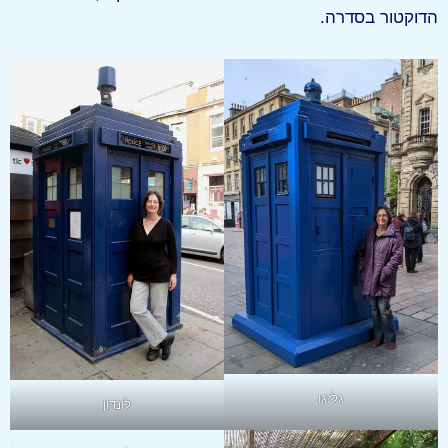
הדוקטור בסדרה.
גלזגו
לונדון