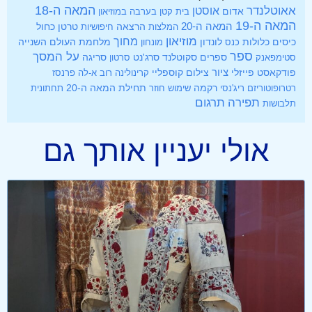
אאוטלנדר
המאה ה-18
אוסטן
אדום
בית קטן בערבה
במוזיאון
המאה ה-19
המאה ה-20
הרצאה
טרטן
כחול
המלצות
חיפושיות
מוזיאון
מחוך
כיסים
לונדון
מלחמת העולם השנייה
כלולות
כנס
מונחון
ספר
על המסך
ספרים
סקוטלנד
סרג'נט
סטימפאנק
סרטון
סריגה
ציור
פודקאסט
פייזלי
צילום
קוספליי
קרינולינה
רוב א-לה פרנסז
רקמה
תחילת המאה ה-20
רטרופוטוריזם
ריג'נסי
שימוש חוזר
תחתונית
תפירה
תרגום
תלבושות
אולי יעניין אותך גם