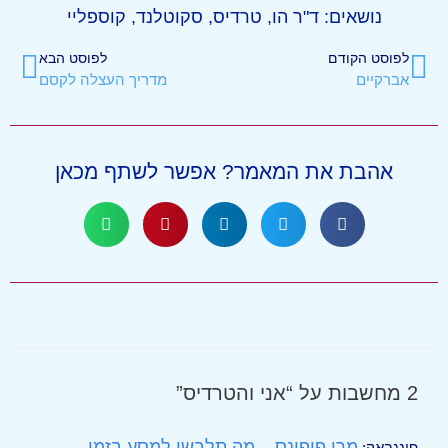
נושאים:
ד"ר הו
,
טרדיס
,
סקוטלנד
,
קוספליי
לפוסט הקודם
לפוסט הבא
אברקיים
מדריך העצלה לקסם
אהבת את המאמר? אפשר לשתף מכאן
2 מחשבות על “אני והטרדיס”
מרי פופינס – מה תלבשו למסע בזמן
פינגבאק: