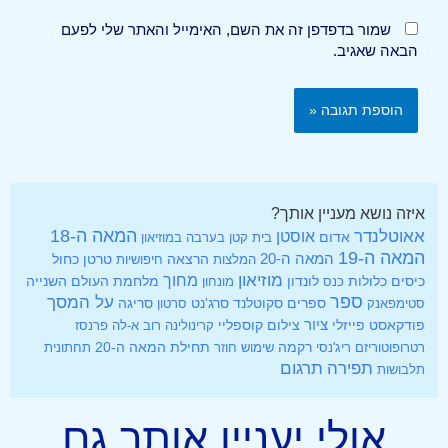
שמור בדפדפן זה את השם, האימייל והאתר שלי לפעם
הבאה שאגיב.
איזה נושא מעניין אותך?
אאוטלנדר
המאה ה-18
אוסטן
אדום
בית קטן בערבה
במוזיאון
המאה ה-19
המאה ה-20
הרצאה
טרטן
כחול
המלצות
חיפושיות
מוזיאון
מחוך
כיסים
לונדון
מלחמת העולם השנייה
כלולות
כנס
מונחון
ספר
על המסך
ספרים
סקוטלנד
סרג'נט
סטימפאנק
סרטון
סריגה
ציור
פודקאסט
פייזלי
צילום
קוספליי
קרינולינה
רוב א-לה פרנסז
רקמה
תחילת המאה ה-20
רטרופוטוריזם
ריג'נסי
שימוש חוזר
תחתונית
תפירה
תרגום
תלבושות
אולי יעניין אותך גם