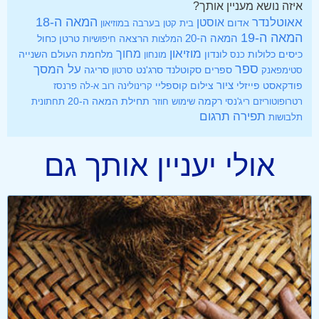
איזה נושא מעניין אותך?
אאוטלנדר
המאה ה-18
אוסטן
אדום
בית קטן בערבה
במוזיאון
המאה ה-19
המאה ה-20
הרצאה
טרטן
כחול
המלצות
חיפושיות
מוזיאון
מחוך
כיסים
לונדון
מלחמת העולם השנייה
כלולות
כנס
מונחון
ספר
על המסך
ספרים
סקוטלנד
סרג'נט
סטימפאנק
סרטון
סריגה
ציור
פודקאסט
פייזלי
צילום
קוספליי
קרינולינה
רוב א-לה פרנסז
רקמה
תחילת המאה ה-20
רטרופוטוריזם
ריג'נסי
שימוש חוזר
תחתונית
תפירה
תרגום
תלבושות
אולי יעניין אותך גם