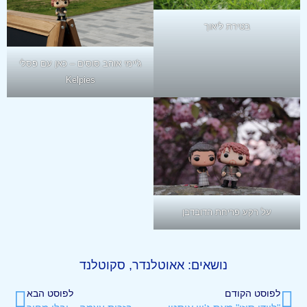
בטירת ליאוך
ג'יימי אוהב סוסים – כאן עם פסלי
Kelpies
על רקע פריחת הדובדבן
נושאים:
אאוטלנדר
,
סקוטלנד
לפוסט הקודם
לפוסט הבא