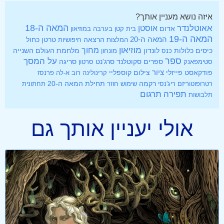
איזה נושא מעניין אותך?
אאוטלנדר
המאה ה-18
אוסטן
אדום
בית קטן בערבה
במוזיאון
המאה ה-19
המאה ה-20
הרצאה
טרטן
כחול
המלצות
חיפושיות
מוזיאון
מחוך
כיסים
לונדון
מלחמת העולם השנייה
כלולות
כנס
מונחון
ספר
על המסך
ספרים
סקוטלנד
סרג'נט
סטימפאנק
סרטון
סריגה
ציור
פודקאסט
פייזלי
צילום
קוספליי
קרינולינה
רוב א-לה פרנסז
רקמה
תחילת המאה ה-20
רטרופוטוריזם
ריג'נסי
שימוש חוזר
תחתונית
תפירה
תרגום
תלבושות
אולי יעניין אותך גם