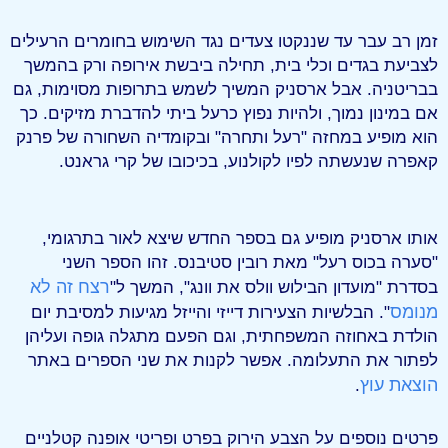
זמן רב עבר עד שננקטו צעדים נגד השימוש בחומרים הרעילים
לצביעת בגדים וכלי בית, תחילה ביבשת אירופה ורק בהמשך
בבריטניה. אבל ארסניק המשיך לשמש בתרופות מסוימות, גם
אם במינון נמוך, ולהיות נפוץ כרעל ביתי להדברת מזיקים. כך
הוא מופיע במחזה "רעל ותחרה" ובקומדיה השחורה של פרנק
קאפרה שנעשתה לפיו לקולנוע, בכיכובו של קרי גראנט.
אותו ארסניק מופיע גם בספר החדש שיצא לאור בתרגומי,
"סערה בכוס רעל" מאת רובין סטיבנס. זהו הספר השני
רצח זה לא
בסדרת "מועדון הבילוש וולס את וונג", המשך ל"
מנומס
". הבלשיות הצעירות דייזי והייזל מגיעות למסיבת יום
הולדת באחוזה המשפחתית, וגם הפעם מתגלה גופה ועליהן
לפתור את התעלומה. אפשר לקנות את שני הספרים באתר
הוצאת עוץ
.
פרטים נוספים על הצבע הירוק בפרט ופריטי אופנה קטלניים