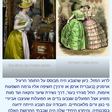
הדפס אופנה ויקטוריאני
The Mirror, by Finnish painter
Gunnar Berndtson (1889).
לרוע המזל, כיוון שהצבע היה מבוסס על החומר הרעיל
ארסניק (בעברית ארסן או זרניך) חשיפה אליו גרמה השפעות
איומות, החל מגירוי בעור, דרך נשירת שיער והקאה ועד מוות
מזוויע אצל הפועלים שצבעו בדים או הפועלות שעיצבו אביזרי
נוי כגון זרים מלאכותיים. העבודה עם הצבע הייתה ידועה
בסכנותיה, והיתרון היחידי שלה היה שבבתי החרושת האלה