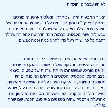
לא היו עכברים וחולדות.
האיור המבעית הזה, שכותרתו "וואלס הארסניק" פורסם
במגזין "פאנץ'." בסמוך לדיווחים על השפעותיו הקטלניות של
הצבע הירוק. שלד האישה לבוש שמלת קרינולינה אופנתית,
שבשוליה איורי גולגלות. בכמות הבד הדרושה לתפירת שמלה
רחבה כל כך יש די רעל כדי להרוג כמה וכמה אנשים.
בבריטניה הצבע החדש היה פופולרי בקרב תנועת
הפרה-רפאליטים, ובעיקר אצל המשורר והאמן המפורסם
ויליאם מוריס, שמשפחתו הייתה יצרנית של טפטים ובעצמו
עיצב הדפסי טקסטיל. הטפטים הירוקים האופנתיים היו
מסוכנים במיוחד, כי אבקת הצבע עליהם הושפעה מהלחות
באוויר הבית, בשילוב הדבק והעובש, והפיצה גז רעיל, שפגע
בעיקר בילדים ובזקנים. לפי השערות מסוימות נפוליאון מת
מהרעלת ארסניק שהיה בטפטים באי סנט הלנה, שם שהה
בגלות.