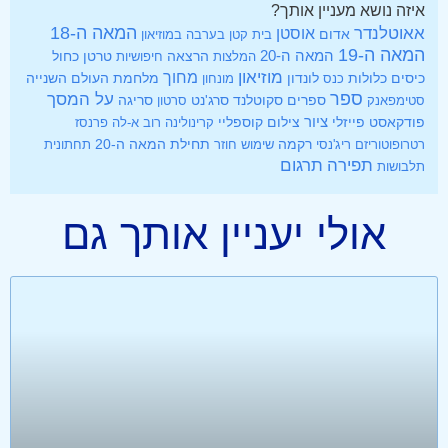
איזה נושא מעניין אותך?
אאוטלנדר
המאה ה-18
אוסטן
אדום
בית קטן בערבה
במוזיאון
המאה ה-19
המאה ה-20
הרצאה
טרטן
כחול
המלצות
חיפושיות
מוזיאון
מחוך
כיסים
לונדון
מלחמת העולם השנייה
כלולות
כנס
מונחון
ספר
על המסך
ספרים
סקוטלנד
סרג'נט
סטימפאנק
סרטון
סריגה
ציור
פודקאסט
פייזלי
צילום
קוספליי
קרינולינה
רוב א-לה פרנסז
רקמה
תחילת המאה ה-20
רטרופוטוריזם
ריג'נסי
שימוש חוזר
תחתונית
תפירה
תרגום
תלבושות
אולי יעניין אותך גם