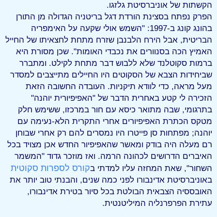
הקשתות של אוניברסיטת גלזגו.
הפרק נפתח בסצינת הורדת דגל בריטניה הגדולה מן התורן
בהונג קונג ב-1997: "השמש אולי שקעה על האימפריה
הבריטית, אבל הירח הלבנבן שזרח מתחת לחצאיתו של החייל
האמיץ הכה בסנוורים את נכבדי האומות". שכן מסורת היא
ברמות סקוטלנד שלא ללבוש דבר מתחת לקילט. ומתברר
שביחידות הצבא של הסקוטים היו החיילים מתייצבים למסדר
מעל מראה, כדי לוודא תיקניות. העובדה החשובה הזאת
הזכירה לי קטע באחרית הדבר של "האפיפיורית יוהנה"
בתרגומי, שבה מתואר כיסא עם חור במרכזו, ששימש חלק
מטקס הכתרת האפיפיורים אחרי התקרית הלא-נעימה עם
יוהנה; מפתחות סן פייטרו היו נמסרים להם רק אחרי שבוחן
רם מעלה היה בודק ומאשר שהאפיפיור החדש אכן מצויד בכל
האיברים הדרושים לכהונה הרמה. ואז מוזכר גדוד "המשמר
קורס לספרות סקוטית
השחור", שאת המחזה עליו למדתי ב
באוניברסיטת אדינבורו לפני כמה שנים, והבנתי טוב יותר את
האובססיה הצבאית הבולטת בכל סיור בטירת אדינבורו,
עתירת הפרפרנליה המיליטנטית.