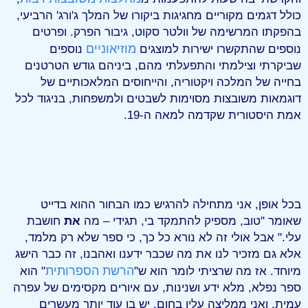
כולל דגמים מקוריים מחגיגות ביקורו של המלך ג'ורג' הרביעי,
בהפקתו המרשימה של וולטר סקוט, גיבור הפרק. ופרטים
מוזיאוניים
נוספים שהתקשרו ישירות למוצגים
נוספים
שביקרתי וצילמתי והתפעלתי מהם, ביניהם גודש הטרטנים
בחייה של המלכה ויקטוריה, והייחוסים המלאכותיים של
דוגמאות משובצות מסוימות לשבטים ולמשפחות, בניגוד לכל
אמת היסטורית שקדמה למאה ה-19.
בכל אופן, אני מתחילה להרגיש כמו הבחור ההוא בדייט
שאומר "טוב, מספיק להתמקד בי, תגידי – מה
את
חושבת
עלי." אבל אולי זה לא נורא כל כך, כי ספר שלא רק מלמד,
אלא גם מזכיר לנו את מה שכבר ידענו ואהבנו, זה כבר הישג
הרשת הספרותית
מיוחד. אז מה שרציתי לומר הוא ש"
" הוא
ספר נפלא, מלא ידע ושנינות, עם איורים מקסימים של עפרה
עמית, ואני ממליצה עליו בחום. יש בו עוד יותר מעשרים