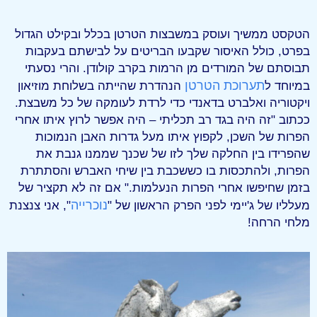
הטקסט ממשיך ועוסק במשבצות הטרטן בכלל ובקילט הגדול
בפרט, כולל האיסור שקבעו הבריטים על לבישתם בעקבות
תבוסתם של המורדים מן הרמות בקרב קולודן. והרי נסעתי
תערוכת הטרטן
במיוחד ל
הנהדרת שהייתה בשלוחת מוזיאון
ויקטוריה ואלברט בדאנדי כדי לרדת לעומקה של כל משבצת.
ככתוב "זה היה בגד רב תכליתי – היה אפשר לרוץ איתו אחרי
הפרות של השכן, לקפוץ איתו מעל גדרות האבן הנמוכות
שהפרידו בין החלקה שלך לזו של שכנך שממנו גנבת את
הפרות, ולהתכסות בו כששכבת בין שיחי האברש והסתתרת
בזמן שחיפשו אחרי הפרות הנעלמות." אם זה לא תקציר של
נוכרייה
מעלליו של ג'יימי לפני הפרק הראשון של "
", אני צנצנת
מלחי הרחה!