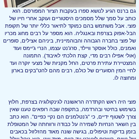
גם ברנס הגיע לנושא ספרו בעקבות הציור המפורסם. הוא
כותב על סמך שלל מסמכים היסטוריים ועוקב אחרי חייו של
פוצי. אבל משתמש בהם כמוקד לתיאור כללי יותר של תקופת
הבל-אפוק בצרפת ובאנגליה. הוא מספר על רבים מחוג מכריו
של פוצי בחברה הגבוהה והבוהמיינית, ביניהם אצילים, סופרים
ואמנים, כולל אוסקר וויילד, סרג'נט עצמו, הנרי ג'יימס ועוד
(אולי אפילו רבים מדי, קצת הלכתי לאיבוד). התמונה
המצטיירת עתירת פרטים, החל מקניות של מצעי יוקרה ועד
לחיי המין הסוערים של כולם, רבים מהם להט"בקים בארון
ומחוצה לו.
פוצי היה ראש הקתדרה הראשונה לגינקולוגיה בצרפת, חלוץ
בשימוש בחיטוי ובהרדמה, בתקופה שבה רופאים טענו שאין
צורך לשטוף ידיים, כי "ג'נטלמנים הם נקיי כפיים". הוא כתב
בין השאר הנחיות לשמירה על כבודה ורווחתה של המטופלת
בזמן בדיקות וטיפולים, בגישה שונה מאוד מהזלזול בכאבים