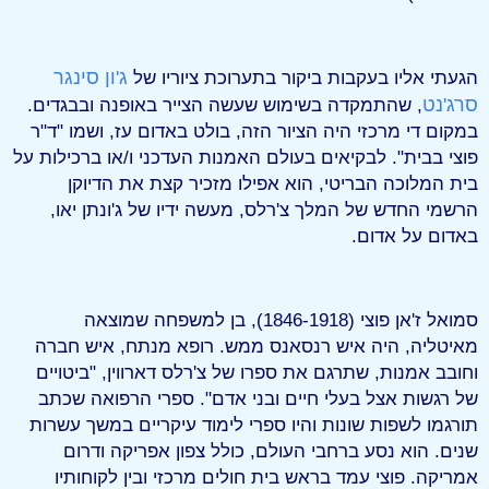
ג'ון סינגר
הגעתי אליו בעקבות ביקור בתערוכת ציוריו של
סרג'נט
, שהתמקדה בשימוש שעשה הצייר באופנה ובבגדים.
במקום די מרכזי היה הציור הזה, בולט באדום עז, ושמו "ד"ר
פוצי בבית". לבקיאים בעולם האמנות העדכני ו/או ברכילות על
בית המלוכה הבריטי, הוא אפילו מזכיר קצת את הדיוקן
הרשמי החדש של המלך צ'רלס, מעשה ידיו של ג'ונתן יאו,
באדום על אדום.
סמואל ז'אן פוצי (1846-1918), בן למשפחה שמוצאה
מאיטליה, היה איש רנסאנס ממש. רופא מנתח, איש חברה
וחובב אמנות, שתרגם את ספרו של צ'רלס דארווין, "ביטויים
של רגשות אצל בעלי חיים ובני אדם". ספרי הרפואה שכתב
תורגמו לשפות שונות והיו ספרי לימוד עיקריים במשך עשרות
שנים. הוא נסע ברחבי העולם, כולל צפון אפריקה ודרום
אמריקה. פוצי עמד בראש בית חולים מרכזי ובין לקוחותיו