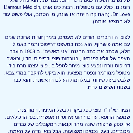
של נשים, השכיח לצערנו עד היום. מצד שני, הוא ניהל שלל
רומנים, כולל עם מטופלות. רבות כינו אותו L’amour Médicin,
Dr Love. (האתיקה הייתה אז שונה, מן הסתם, אולי פשוט עוד
לא המציאו אותה).
לפוצי היו חברים יהודים לא מעטים, ביניהן זוגיות ארוכת שנים
עם אמה פישהוף. הוא נכח במשפט דרייפוס ותמך באמיל
זולא, שכתב את כתב ההגנה "אני מאשים". ב-1908 הועבר
האפר של זולא לפנתאון, בנוכחות פוצי ודרייפוס יחדיו, וכאשר
דרייפוס נורה ונפצע פוצי מיהר לטפל בו. פוצי עצמו נורה בידי
מטופל ממורמר ונפטר מפצעיו. הוא ביקש להיקבר במדי צבא,
שלבש בעת שירותו במלחמת העולם הראשונה, והוא כבר
בשנות השישים לחייו.
הציור של ד"ר פוצי ספג ביקורת בשל המיניות המוחצנת
שמפגין הרופא, עד כדי הומואירוטיות אפשרית בפי הרכילאים.
אין ספק שהפוזה שונה מהדיוקנאות המקובלים של גברים
מכובדים, בעלי נכסים ומקצועות. אבל בואו נודה על האמת,