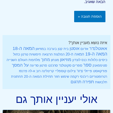
הבאה שאגיב.
איזה נושא מעניין אותך?
אאוטלנדר
המאה ה-18
אוסטן
אדום
בית קטן בערבה
במוזיאון
המאה ה-19
המאה ה-20
הרצאה
טרטן
כחול
המלצות
חיפושיות
מוזיאון
מחוך
כיסים
לונדון
מלחמת העולם השנייה
כלולות
כנס
מונחון
ספר
על המסך
ספרים
סקוטלנד
סרג'נט
סטימפאנק
סרטון
סריגה
ציור
פודקאסט
פייזלי
צילום
קוספליי
קרינולינה
רוב א-לה פרנסז
רקמה
תחילת המאה ה-20
רטרופוטוריזם
ריג'נסי
שימוש חוזר
תחתונית
תפירה
תרגום
תלבושות
אולי יעניין אותך גם