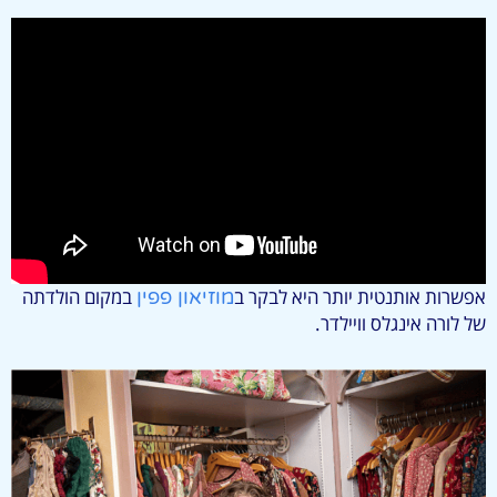
אפשרות אותנטית יותר היא לבקר ב
במקום הולדתה
מוזיאון פפין
של לורה אינגלס וויילדר.