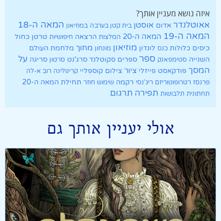
איזה נושא מעניין אותך?
אאוטלנדר
המאה ה-18
אוסטן
אדום
בית קטן בערבה
במוזיאון
המאה ה-19
המאה ה-20
הרצאה
טרטן
כחול
המלצות
חיפושיות
מוזיאון
מחוך
כיסים
כלולות
לונדון
מלחמת העולם
כנס
מונחון
ספר
על
השנייה
ספרים
סקוטלנד
סרג'נט
סריגה
סטימפאנק
סרטון
המסך
ציור
פודקאסט
פייזלי
צילום
קוספליי
קרינולינה
רוב א-לה
רקמה
תחילת המאה ה-20
פרנסז
רטרופוטוריזם
ריג'נסי
שימוש חוזר
תרגום
תפירה
תחתונית
תלבושות
אולי יעניין אותך גם