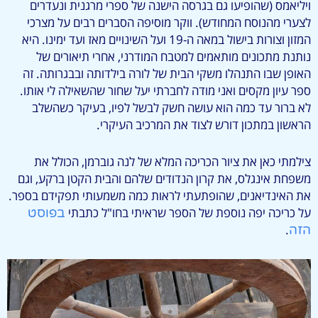
ויליאמס (שהופיעו גם בגרסה הישנה של ספרי מרגנית ונעדרים
לצערי מהנוסח המחודש). ווקר מוסיפה הסברים רבים על מצרכי
המזון וצורות בישול במאה ה-19 ועל השינויים מאז ועד ימינו. היא
נותנת מתכונים מותאמים למטבח המודרני, אחרי תיאורים של
האופן שבו התנהלו משקי הבית של לורה בילדותה ובבגרותה. זה
ספר עיון מקסים ואני מודה לחברתי יעל שחור שהשאילה לי אותו.
לא ברור עד כמה הוא עושה חשק לבשל לפיו, בעיקר כשהשלב
הראשון במתכון דורש לצוד את המרכיב העיקרי.
צילמתי כאן את ציור הכריכה המלא של לנה גוברמן, הכולל את
משפחת אינגלס, את קרון הנדודים שלהם והבית הקטן ברקע, וגם
את האינדיאנים, שהופתעתי לראות כמה משמעותי תפקידם בספר.
על כריכה יפה נוספת של הספר שראיתי בחו"ל כתבתי
בפוסט
.
הזה