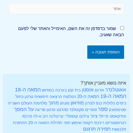
שמור בדפדפן זה את השם, האימייל והאתר שלי לפעם
הבאה שאגיב.
איזה נושא מעניין אותך?
אאוטלנדר
המאה ה-18
אוסטן
אדום
בית קטן בערבה
במוזיאון
המאה ה-19
המאה ה-20
הרצאה
טרטן
כחול
המלצות
חיפושיות
מוזיאון
מחוך
כיסים
לונדון
מלחמת העולם השנייה
כלולות
כנס
מונחון
ספר
על המסך
ספרים
סקוטלנד
סרג'נט
סטימפאנק
סרטון
סריגה
ציור
פודקאסט
פייזלי
צילום
קוספליי
קרינולינה
רוב א-לה פרנסז
רקמה
תחילת המאה ה-20
רטרופוטוריזם
ריג'נסי
שימוש חוזר
תחתונית
תפירה
תרגום
תלבושות