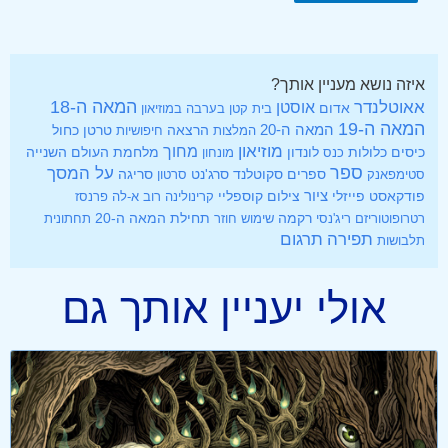
איזה נושא מעניין אותך?
אאוטלנדר
המאה ה-18
אוסטן
אדום
בית קטן בערבה
במוזיאון
המאה ה-19
המאה ה-20
הרצאה
טרטן
כחול
המלצות
חיפושיות
מוזיאון
מחוך
כיסים
לונדון
מלחמת העולם השנייה
כלולות
כנס
מונחון
ספר
על המסך
ספרים
סקוטלנד
סרג'נט
סטימפאנק
סרטון
סריגה
ציור
פודקאסט
פייזלי
צילום
קוספליי
קרינולינה
רוב א-לה פרנסז
רקמה
תחילת המאה ה-20
רטרופוטוריזם
ריג'נסי
שימוש חוזר
תחתונית
תפירה
תרגום
תלבושות
אולי יעניין אותך גם