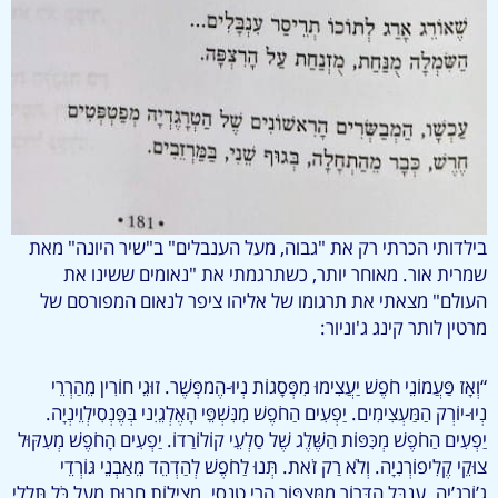
בילדותי הכרתי רק את "גבוה, מעל הענבלים" ב"שיר היונה" מאת
שמרית אור. מאוחר יותר, כשתרגמתי את "נאומים ששינו את
העולם" מצאתי את תרגומו של אליהו ציפר לנאום המפורסם של
מרטין לותר קינג ג'וניור:
“וְאָז פַּעֲמוֹנֵי חֹפֶשׁ יַעֲצִימוּ מִפְּסָגוֹת נְיוּ-הֶמפְּשֶׁר. זוּגֵי חוֹרִין מֵהַרְרֵי
נְיוּ-יוֹרְק הַמַּעְצִימִים. יַפְעִים הַחֹפֶשׁ מִנִּשְׁפֵּי הָאֶלְגֵיִני בְּפֶּנְסִילְוֵינְיָה.
יַפְעִים הַחֹפֶשׁ מְכִּפּוֹת הַשֶּׁלֶג שֶׁל סַלְעֵי קוֹלוֹרַדוֹ. יַפְעִים הָחֹפֶשׁ מְעִקּוּל
צוּקֵי קֶלִיפוֹרְנִיָה. וְלֹא רַק זֹאת. תְּנוּ לַחֹפֶשׁ לְהַדְהֵד מֵאַבְנֵי גּוֹרְדֵי
ג’וֹרְגִ’יָה. עִנְבָּל הַדְּרוֹר מִמִּצְפּוֹר הָרֵי טֶנֶסִי. מְצִילוֹת חֵרוּת מֵעַל כֹּל תְּלְלֵי