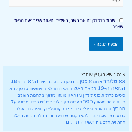
שמור בדפדפן זה את השם, האימייל והאתר שלי לפעם הבאה
שאגיב.
איזה נושא מעניין אותך?
אאוטלנדר
המאה ה-18
אוסטן
אדום
בית קטן בערבה
במוזיאון
המאה ה-19
המאה ה-20
הרצאה
טרטן
כחול
המלצות
חיפושיות
מוזיאון
מחוך
כיסים
כלולות
לונדון
מלחמת העולם
כנס
מונחון
ספר
על
השנייה
ספרים
סקוטלנד
סרג'נט
סריגה
סטימפאנק
סרטון
המסך
ציור
פודקאסט
פייזלי
צילום
קוספליי
קרינולינה
רוב א-לה
רקמה
תחילת המאה ה-20
פרנסז
רטרופוטוריזם
ריג'נסי
שימוש חוזר
תרגום
תפירה
תחתונית
תלבושות