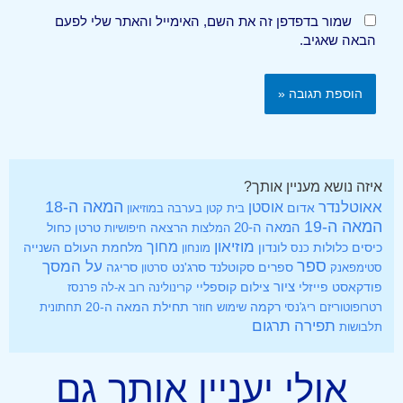
שמור בדפדפן זה את השם, האימייל והאתר שלי לפעם
הבאה שאגיב.
איזה נושא מעניין אותך?
אאוטלנדר
המאה ה-18
אוסטן
אדום
בית קטן בערבה
במוזיאון
המאה ה-19
המאה ה-20
הרצאה
טרטן
כחול
המלצות
חיפושיות
מוזיאון
מחוך
כיסים
לונדון
מלחמת העולם השנייה
כלולות
כנס
מונחון
ספר
על המסך
ספרים
סקוטלנד
סרג'נט
סטימפאנק
סרטון
סריגה
ציור
פודקאסט
פייזלי
צילום
קוספליי
קרינולינה
רוב א-לה פרנסז
רקמה
תחילת המאה ה-20
רטרופוטוריזם
ריג'נסי
שימוש חוזר
תחתונית
תפירה
תרגום
תלבושות
אולי יעניין אותך גם