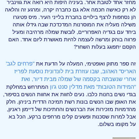
מחזר אחד לטובת אחר. בעיניה היפות היא רואה את גווינביר
לא רק כאישה חכמה אלא גם כחברה יקרה, ומרגע זה והלאה
הן נסחפות לרצף בילויים בחברת בלייני העיר. מיס פטיגרו
משילה מעליה את המוסרנות המדכדכת שבה גידלו אותה
ביחד עם בגדיה האפרוריים, לובשת שמלה מרהיבה ומעיל
פרווה בוהק ומרשה לעצמה להיות מאושרת ליום אחד. האם
הקסם יתפוגג בעלות השחר?
"פרחים לגב'
זה ספר מתוק ואופטימי, המעלה על הדעת את
האריס" האהוב, שבו עוזרת בית לונדונית נוסעת לפריז
אחרי שנשבתה בקסמה של שמלה מבית דיור, ואת
"המידות הטובות" מאת מדלין סנט ג'ון
המתרחש במחלקת
בגדי נשים בחנות כלבו. נעים לחוות את אחוות הנשים בסיפור,
את האופן שבו הנשים בונות רשת תמיכה הדדית ביניהן. חלק
מהדמויות מזכירות את הברנשים והחתיכות של דיימון ראניון,
אבל למרות שסכנות ופשעים קלים מרחפים ברקע, הכל בא
על מקומו בשלום.